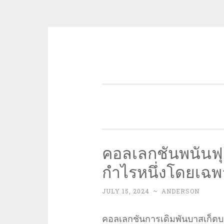
Skip
to
content
คอลเลกชันพนันฟุ
กำไรหนึ่งโดยเฉพ
JULY 15, 2024
~
ANDERSON
คอลเลกชันการเดิมพันบาสเก็ตบ