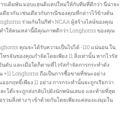
ารเดิมพัน มอบแฮนดิแคปใหม่ให้กับทีมที่ดีกว่า นี่น่าจะ
นเดียวกัน เช่นเดียวกับกรณีของคุณที่กล่าวไว้ข้างต้น
nghorns ร่วมกันในกีฬา NCAA ผู้สร้างไลน์ของคุณ
น ทำให้คนเหล่านี้มีคุณภาพดีกว่า Longhorns ของคุณ
Longhorns คุณจะได้รับความเป็นไปได้ -110 แน่นอน ใน
โทรจันของคุณกำจัดโดยเพียง 11 สิ่งเท่านั้น หากไวรัส
นดับ และเมื่อใดก็ตามที่ไวรัสกำจัดการกระทำดัง
น +11 Longhorns ถือเป็นการซื้อขายที่ชนะอย่าง
อกฤทธิ์เพียง 11 อย่าง การกระทำนั้นจะถูกเรียกว่า
่ละโต๊ะจะถูกส่งกลับไปยังนักพนันเสมอ และท้ายที่สุด
อรวมสิ่งต่าง ๆ เข้าด้วยกันโดยเพียงแค่สองแง่มุมใน