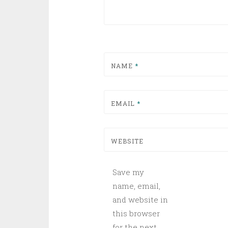
NAME
*
EMAIL
*
WEBSITE
Save my
name, email,
and website in
this browser
for the next