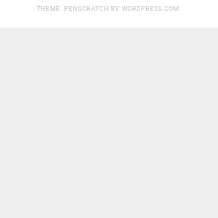
THEME: PENSCRATCH BY
WORDPRESS.COM
.