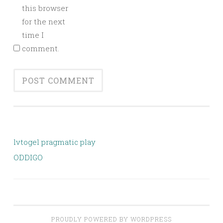
this browser
for the next
time I
comment.
lvtogel pragmatic play
ODDIGO
PROUDLY POWERED BY WORDPRESS