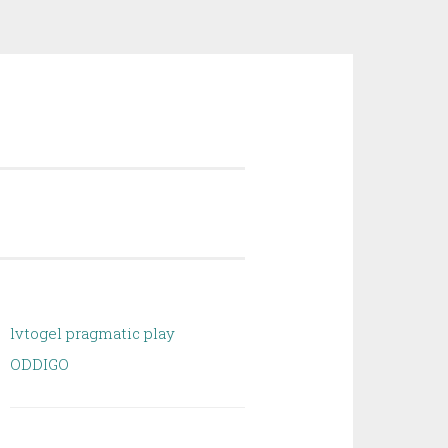
lvtogel pragmatic play
ODDIGO