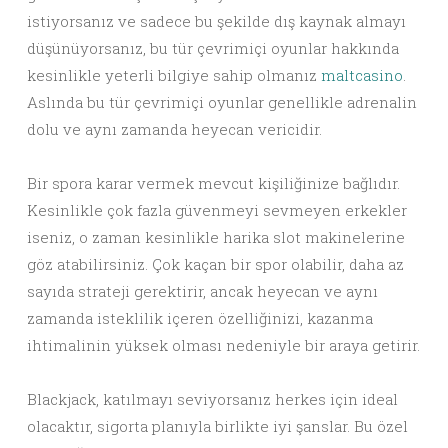
istiyorsanız ve sadece bu şekilde dış kaynak almayı
düşünüyorsanız, bu tür çevrimiçi oyunlar hakkında
kesinlikle yeterli bilgiye sahip olmanız
maltcasino
.
Aslında bu tür çevrimiçi oyunlar genellikle adrenalin
dolu ve aynı zamanda heyecan vericidir.
Bir spora karar vermek mevcut kişiliğinize bağlıdır.
Kesinlikle çok fazla güvenmeyi sevmeyen erkekler
iseniz, o zaman kesinlikle harika slot makinelerine
göz atabilirsiniz. Çok kaçan bir spor olabilir, daha az
sayıda strateji gerektirir, ancak heyecan ve aynı
zamanda isteklilik içeren özelliğinizi, kazanma
ihtimalinin yüksek olması nedeniyle bir araya getirir.
Blackjack, katılmayı seviyorsanız herkes için ideal
olacaktır, sigorta planıyla birlikte iyi şanslar. Bu özel