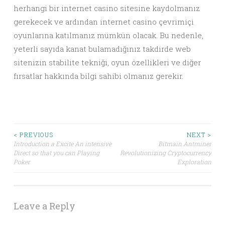
herhangi bir internet casino sitesine kaydolmanız
gerekecek ve ardından internet casino çevrimiçi
oyunlarına katılmanız mümkün olacak. Bu nedenle,
yeterli sayıda kanat bulamadığınız takdirde web
sitenizin stabilite tekniği, oyun özellikleri ve diğer
fırsatlar hakkında bilgi sahibi olmanız gerekir.
Post
< PREVIOUS
NEXT >
Introduction a Excite An intensive
Bitmain Antminer
Direct so that you can Playing
Revolutionizing Cryptocurrency
navigation
Poker
Exploration
Leave a Reply