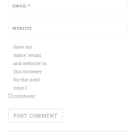
EMAIL
*
WEBSITE
Save my
name, email,
and website in
this browser
for the next
time I
comment.