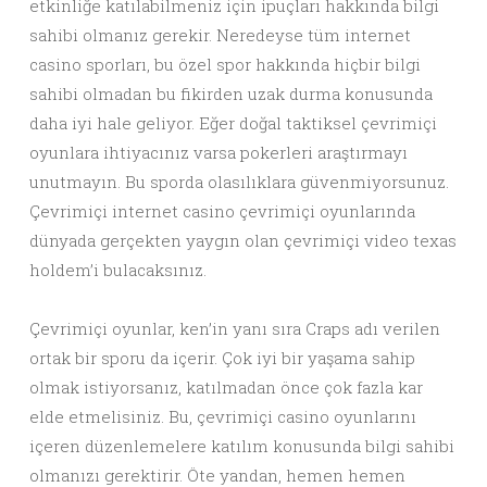
etkinliğe katılabilmeniz için ipuçları hakkında bilgi
sahibi olmanız gerekir. Neredeyse tüm internet
casino sporları, bu özel spor hakkında hiçbir bilgi
sahibi olmadan bu fikirden uzak durma konusunda
daha iyi hale geliyor. Eğer doğal taktiksel çevrimiçi
oyunlara ihtiyacınız varsa pokerleri araştırmayı
unutmayın. Bu sporda olasılıklara güvenmiyorsunuz.
Çevrimiçi internet casino çevrimiçi oyunlarında
dünyada gerçekten yaygın olan çevrimiçi video texas
holdem’i bulacaksınız.
Çevrimiçi oyunlar, ken’in yanı sıra Craps adı verilen
ortak bir sporu da içerir. Çok iyi bir yaşama sahip
olmak istiyorsanız, katılmadan önce çok fazla kar
elde etmelisiniz. Bu, çevrimiçi casino oyunlarını
içeren düzenlemelere katılım konusunda bilgi sahibi
olmanızı gerektirir. Öte yandan, hemen hemen