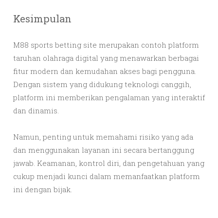
Kesimpulan
M88 sports betting site merupakan contoh platform
taruhan olahraga digital yang menawarkan berbagai
fitur modern dan kemudahan akses bagi pengguna.
Dengan sistem yang didukung teknologi canggih,
platform ini memberikan pengalaman yang interaktif
dan dinamis.
Namun, penting untuk memahami risiko yang ada
dan menggunakan layanan ini secara bertanggung
jawab. Keamanan, kontrol diri, dan pengetahuan yang
cukup menjadi kunci dalam memanfaatkan platform
ini dengan bijak.