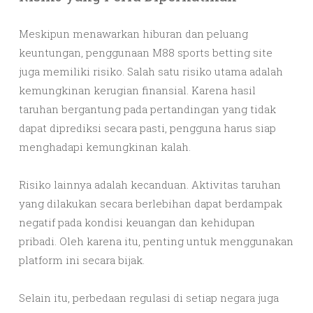
Meskipun menawarkan hiburan dan peluang
keuntungan, penggunaan M88 sports betting site
juga memiliki risiko. Salah satu risiko utama adalah
kemungkinan kerugian finansial. Karena hasil
taruhan bergantung pada pertandingan yang tidak
dapat diprediksi secara pasti, pengguna harus siap
menghadapi kemungkinan kalah.
Risiko lainnya adalah kecanduan. Aktivitas taruhan
yang dilakukan secara berlebihan dapat berdampak
negatif pada kondisi keuangan dan kehidupan
pribadi. Oleh karena itu, penting untuk menggunakan
platform ini secara bijak.
Selain itu, perbedaan regulasi di setiap negara juga