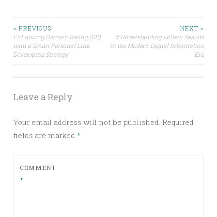
Post
< PREVIOUS
NEXT >
Enhancing Domain Rating (DR)
# Understanding Lottery Results
with a Smart Personal Link
in the Modern Digital Information
navigation
Developing Strategy
Era
Leave a Reply
Your email address will not be published.
Required
fields are marked
*
COMMENT
*