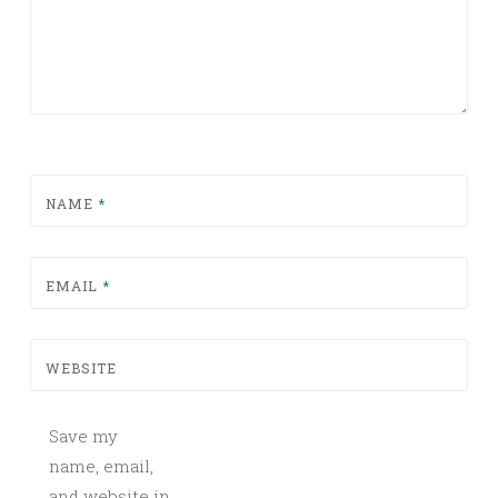
NAME
*
EMAIL
*
WEBSITE
Save my
name, email,
and website in