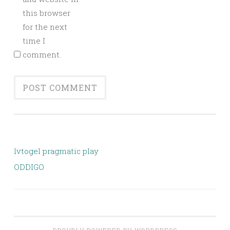
this browser
for the next
time I
comment.
lvtogel pragmatic play
ODDIGO