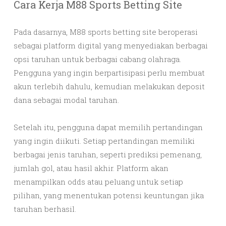
Cara Kerja M88 Sports Betting Site
Pada dasarnya, M88 sports betting site beroperasi
sebagai platform digital yang menyediakan berbagai
opsi taruhan untuk berbagai cabang olahraga.
Pengguna yang ingin berpartisipasi perlu membuat
akun terlebih dahulu, kemudian melakukan deposit
dana sebagai modal taruhan.
Setelah itu, pengguna dapat memilih pertandingan
yang ingin diikuti. Setiap pertandingan memiliki
berbagai jenis taruhan, seperti prediksi pemenang,
jumlah gol, atau hasil akhir. Platform akan
menampilkan odds atau peluang untuk setiap
pilihan, yang menentukan potensi keuntungan jika
taruhan berhasil.