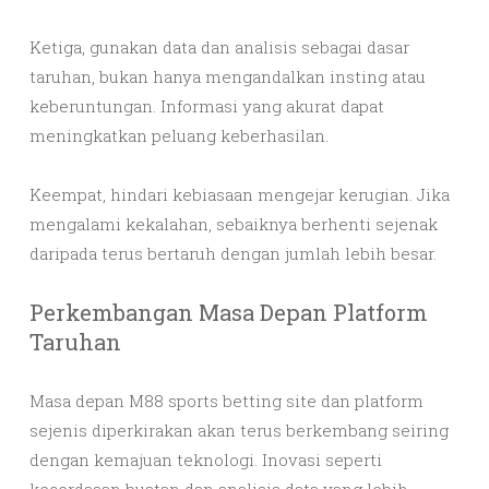
Ketiga, gunakan data dan analisis sebagai dasar
taruhan, bukan hanya mengandalkan insting atau
keberuntungan. Informasi yang akurat dapat
meningkatkan peluang keberhasilan.
Keempat, hindari kebiasaan mengejar kerugian. Jika
mengalami kekalahan, sebaiknya berhenti sejenak
daripada terus bertaruh dengan jumlah lebih besar.
Perkembangan Masa Depan Platform
Taruhan
Masa depan M88 sports betting site dan platform
sejenis diperkirakan akan terus berkembang seiring
dengan kemajuan teknologi. Inovasi seperti