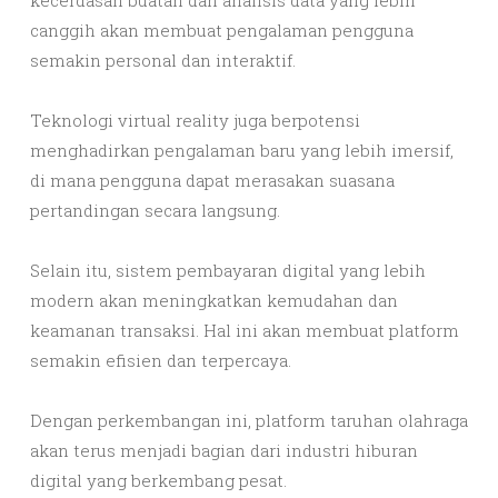
kecerdasan buatan dan analisis data yang lebih
canggih akan membuat pengalaman pengguna
semakin personal dan interaktif.
Teknologi virtual reality juga berpotensi
menghadirkan pengalaman baru yang lebih imersif,
di mana pengguna dapat merasakan suasana
pertandingan secara langsung.
Selain itu, sistem pembayaran digital yang lebih
modern akan meningkatkan kemudahan dan
keamanan transaksi. Hal ini akan membuat platform
semakin efisien dan terpercaya.
Dengan perkembangan ini, platform taruhan olahraga
akan terus menjadi bagian dari industri hiburan
digital yang berkembang pesat.