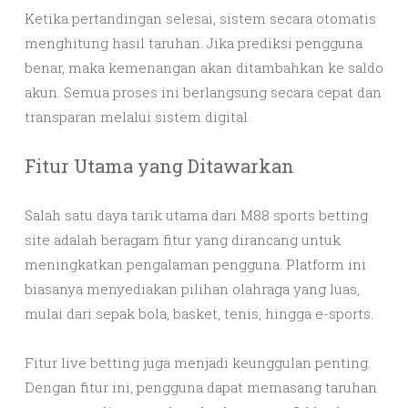
Ketika pertandingan selesai, sistem secara otomatis
menghitung hasil taruhan. Jika prediksi pengguna
benar, maka kemenangan akan ditambahkan ke saldo
akun. Semua proses ini berlangsung secara cepat dan
transparan melalui sistem digital.
Fitur Utama yang Ditawarkan
Salah satu daya tarik utama dari M88 sports betting
site adalah beragam fitur yang dirancang untuk
meningkatkan pengalaman pengguna. Platform ini
biasanya menyediakan pilihan olahraga yang luas,
mulai dari sepak bola, basket, tenis, hingga e-sports.
Fitur live betting juga menjadi keunggulan penting.
Dengan fitur ini, pengguna dapat memasang taruhan