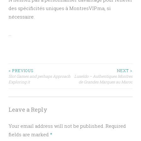
des spécificités uniques à MontresVIP.ma, si
nécessaire.
…
Post
< PREVIOUS
NEXT >
Slot Games and perhaps Approach
Luxeldo – Authentiques Montres
Exploring it
de Grandes Marques au Maroc
navigation
Leave a Reply
Your email address will not be published.
Required
fields are marked
*