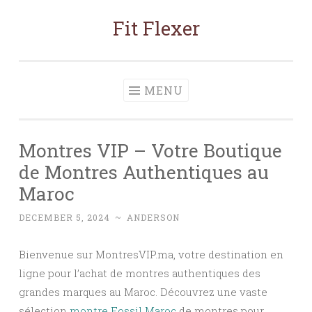
Fit Flexer
Skip
to
content
MENU
Montres VIP – Votre Boutique
de Montres Authentiques au
Maroc
DECEMBER 5, 2024
~
ANDERSON
Bienvenue sur MontresVIP.ma, votre destination en
ligne pour l’achat de montres authentiques des
grandes marques au Maroc. Découvrez une vaste
sélection
montre Fossil Maroc
de montres pour