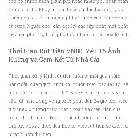
còn có chính sách giảm phí hoặc miễn phí hoàn toàn
trong các dịp khuyến mãi hoặc ưu đãi đặc biệt, giúp
khách hàng tiết kiệm chi phí và nâng cao trải nghiệm
cá cược. Người chơi cần đọc kỹ các cập nhật mới nhất
để chọn phương thức phù hợp nhằm tối ưu hóa lợi ích.
Thời Gian Rút Tiền VN88: Yếu Tố Ảnh
Hưởng và Cam Kết Từ Nhà Cái
Thời gian xử lý lệnh rút tiền luôn là mối quan tâm
hàng đầu của người chơi khi muốn biết “bao lâu tôi sẽ
nhận được tiền của mình?”. VN88 cam kết xử lý yêu
cầu rút tiền trong vòng từ 15 phút đến 24 giờ làm việc
tùy theo phương thức thanh toán và điều kiện của
từng khách hàng. Trong nhiều trường hợp, nếu mọi
thủ tục và xác thực đều hợp lệ, việc rút tiền sẽ diễn ra
nhanh hơn dự kiến.