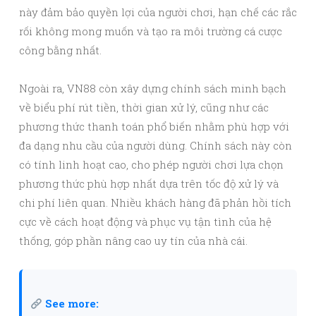
này đảm bảo quyền lợi của người chơi, hạn chế các rắc
rối không mong muốn và tạo ra môi trường cá cược
công bằng nhất.
Ngoài ra, VN88 còn xây dựng chính sách minh bạch
về biểu phí rút tiền, thời gian xử lý, cũng như các
phương thức thanh toán phổ biến nhằm phù hợp với
đa dạng nhu cầu của người dùng. Chính sách này còn
có tính linh hoạt cao, cho phép người chơi lựa chọn
phương thức phù hợp nhất dựa trên tốc độ xử lý và
chi phí liên quan. Nhiều khách hàng đã phản hồi tích
cực về cách hoạt động và phục vụ tận tình của hệ
thống, góp phần nâng cao uy tín của nhà cái.
See more: