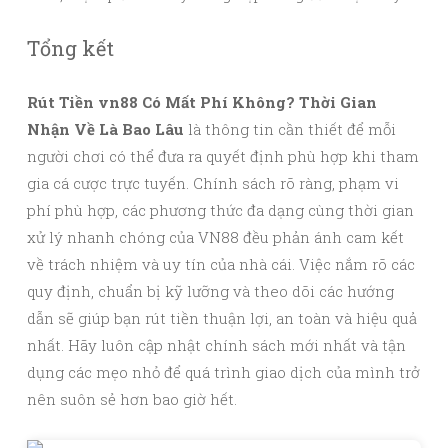
Tổng kết
Rút Tiền vn88 Có Mất Phí Không? Thời Gian
Nhận Về Là Bao Lâu
là thông tin cần thiết để mỗi
người chơi có thể đưa ra quyết định phù hợp khi tham
gia cá cược trực tuyến. Chính sách rõ ràng, phạm vi
phí phù hợp, các phương thức đa dạng cùng thời gian
xử lý nhanh chóng của VN88 đều phản ánh cam kết
về trách nhiệm và uy tín của nhà cái. Việc nắm rõ các
quy định, chuẩn bị kỹ lưỡng và theo dõi các hướng
dẫn sẽ giúp bạn rút tiền thuận lợi, an toàn và hiệu quả
nhất. Hãy luôn cập nhật chính sách mới nhất và tận
dụng các mẹo nhỏ để quá trình giao dịch của mình trở
nên suôn sẻ hơn bao giờ hết.