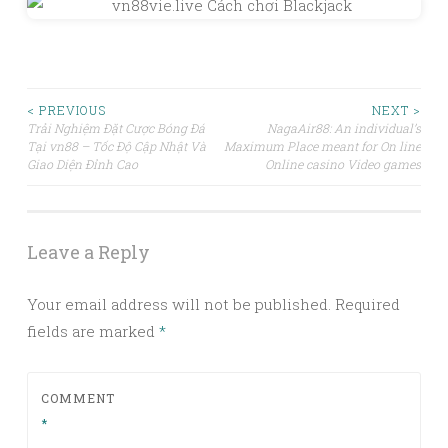
Post
< PREVIOUS
NEXT >
Trải Nghiệm Đặt Cược Bóng Đá
NagaAir88: An individual’s
Tại vn88 – Tốc Độ Cập Nhật Và
Maximum Place meant for On line
navigation
Giao Diện Đỉnh Cao
Online casino Video games
Leave a Reply
Your email address will not be published.
Required
fields are marked
*
COMMENT
*