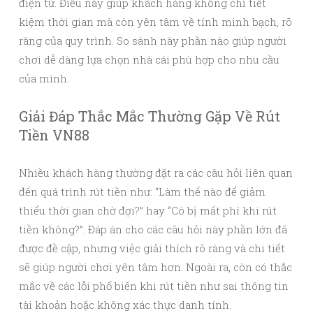
điện tử. Điều này giúp khách hàng không chỉ tiết
kiệm thời gian mà còn yên tâm về tính minh bạch, rõ
ràng của quy trình. So sánh này phần nào giúp người
chơi dễ dàng lựa chọn nhà cái phù hợp cho nhu cầu
của mình.
Giải Đáp Thắc Mắc Thường Gặp Về Rút
Tiền VN88
Nhiều khách hàng thường đặt ra các câu hỏi liên quan
đến quá trình rút tiền như: “Làm thế nào để giảm
thiểu thời gian chờ đợi?” hay “Có bị mất phí khi rút
tiền không?”. Đáp án cho các câu hỏi này phần lớn đã
được đề cập, nhưng việc giải thích rõ ràng và chi tiết
sẽ giúp người chơi yên tâm hơn. Ngoài ra, còn có thắc
mắc về các lỗi phổ biến khi rút tiền như sai thông tin
tài khoản hoặc không xác thực danh tính.