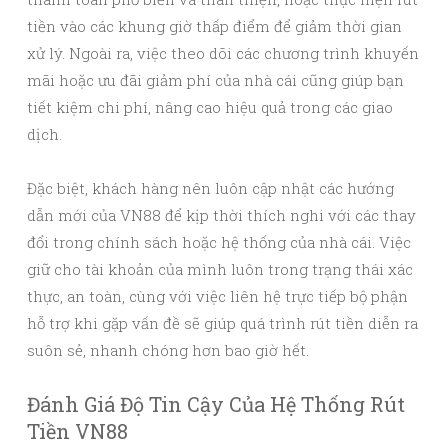
tiền vào các khung giờ thấp điểm để giảm thời gian
xử lý. Ngoài ra, việc theo dõi các chương trình khuyến
mãi hoặc ưu đãi giảm phí của nhà cái cũng giúp bạn
tiết kiệm chi phí, nâng cao hiệu quả trong các giao
dịch.
Đặc biệt, khách hàng nên luôn cập nhật các hướng
dẫn mới của VN88 để kịp thời thích nghi với các thay
đổi trong chính sách hoặc hệ thống của nhà cái. Việc
giữ cho tài khoản của mình luôn trong trạng thái xác
thực, an toàn, cùng với việc liên hệ trực tiếp bộ phận
hỗ trợ khi gặp vấn đề sẽ giúp quá trình rút tiền diễn ra
suôn sẻ, nhanh chóng hơn bao giờ hết.
Đánh Giá Độ Tin Cậy Của Hệ Thống Rút
Tiền VN88