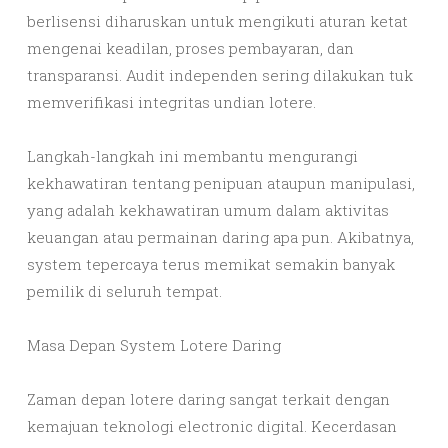
berlisensi diharuskan untuk mengikuti aturan ketat
mengenai keadilan, proses pembayaran, dan
transparansi. Audit independen sering dilakukan tuk
memverifikasi integritas undian lotere.
Langkah-langkah ini membantu mengurangi
kekhawatiran tentang penipuan ataupun manipulasi,
yang adalah kekhawatiran umum dalam aktivitas
keuangan atau permainan daring apa pun. Akibatnya,
system tepercaya terus memikat semakin banyak
pemilik di seluruh tempat.
Masa Depan System Lotere Daring
Zaman depan lotere daring sangat terkait dengan
kemajuan teknologi electronic digital. Kecerdasan