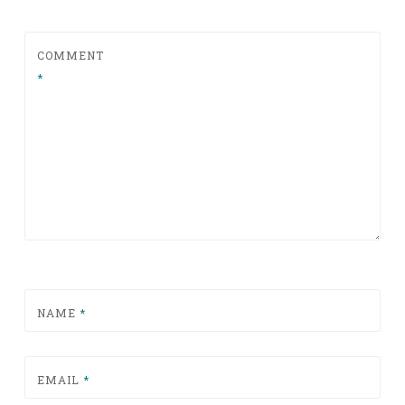
COMMENT
*
NAME
*
EMAIL
*