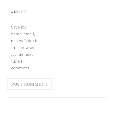
WEBSITE
Save my
name, email,
and website in
this browser
for the next
time I
comment.