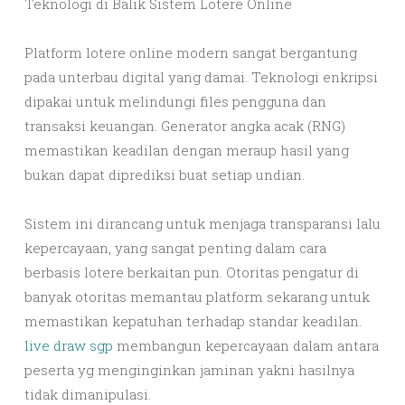
Teknologi di Balik Sistem Lotere Online
Platform lotere online modern sangat bergantung
pada unterbau digital yang damai. Teknologi enkripsi
dipakai untuk melindungi files pengguna dan
transaksi keuangan. Generator angka acak (RNG)
memastikan keadilan dengan meraup hasil yang
bukan dapat diprediksi buat setiap undian.
Sistem ini dirancang untuk menjaga transparansi lalu
kepercayaan, yang sangat penting dalam cara
berbasis lotere berkaitan pun. Otoritas pengatur di
banyak otoritas memantau platform sekarang untuk
memastikan kepatuhan terhadap standar keadilan.
live draw sgp
membangun kepercayaan dalam antara
peserta yg menginginkan jaminan yakni hasilnya
tidak dimanipulasi.