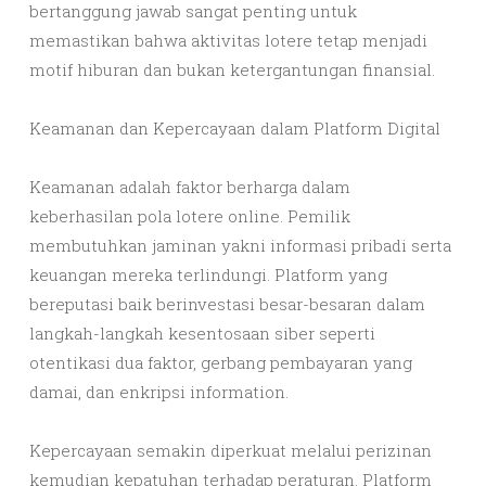
bertanggung jawab sangat penting untuk
memastikan bahwa aktivitas lotere tetap menjadi
motif hiburan dan bukan ketergantungan finansial.
Keamanan dan Kepercayaan dalam Platform Digital
Keamanan adalah faktor berharga dalam
keberhasilan pola lotere online. Pemilik
membutuhkan jaminan yakni informasi pribadi serta
keuangan mereka terlindungi. Platform yang
bereputasi baik berinvestasi besar-besaran dalam
langkah-langkah kesentosaan siber seperti
otentikasi dua faktor, gerbang pembayaran yang
damai, dan enkripsi information.
Kepercayaan semakin diperkuat melalui perizinan
kemudian kepatuhan terhadap peraturan. Platform