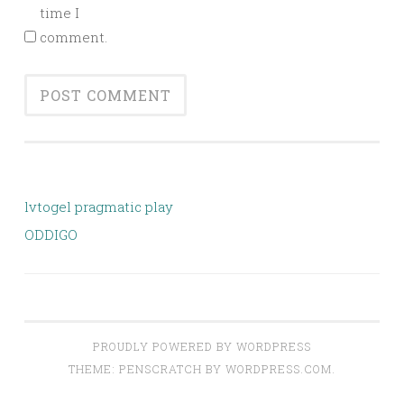
time I
comment.
lvtogel pragmatic play
ODDIGO
PROUDLY POWERED BY WORDPRESS
THEME: PENSCRATCH BY
WORDPRESS.COM
.