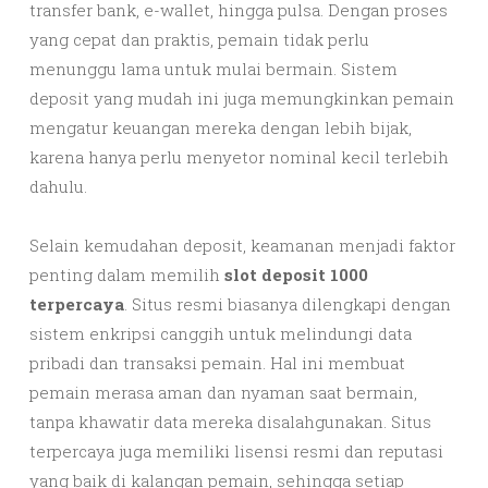
transfer bank, e-wallet, hingga pulsa. Dengan proses
yang cepat dan praktis, pemain tidak perlu
menunggu lama untuk mulai bermain. Sistem
deposit yang mudah ini juga memungkinkan pemain
mengatur keuangan mereka dengan lebih bijak,
karena hanya perlu menyetor nominal kecil terlebih
dahulu.
Selain kemudahan deposit, keamanan menjadi faktor
penting dalam memilih
slot deposit 1000
terpercaya
. Situs resmi biasanya dilengkapi dengan
sistem enkripsi canggih untuk melindungi data
pribadi dan transaksi pemain. Hal ini membuat
pemain merasa aman dan nyaman saat bermain,
tanpa khawatir data mereka disalahgunakan. Situs
terpercaya juga memiliki lisensi resmi dan reputasi
yang baik di kalangan pemain, sehingga setiap