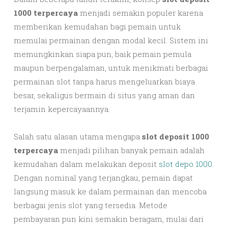
1000 terpercaya
menjadi semakin populer karena
memberikan kemudahan bagi pemain untuk
memulai permainan dengan modal kecil. Sistem ini
memungkinkan siapa pun, baik pemain pemula
maupun berpengalaman, untuk menikmati berbagai
permainan slot tanpa harus mengeluarkan biaya
besar, sekaligus bermain di situs yang aman dan
terjamin kepercayaannya.
Salah satu alasan utama mengapa
slot deposit 1000
terpercaya
menjadi pilihan banyak pemain adalah
kemudahan dalam melakukan deposit
slot depo 1000
.
Dengan nominal yang terjangkau, pemain dapat
langsung masuk ke dalam permainan dan mencoba
berbagai jenis slot yang tersedia. Metode
pembayaran pun kini semakin beragam, mulai dari