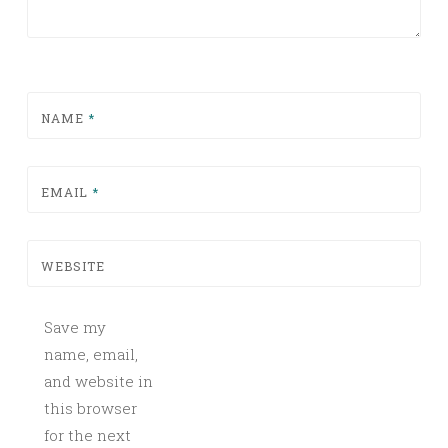
NAME
*
EMAIL
*
WEBSITE
Save my
name, email,
and website in
this browser
for the next